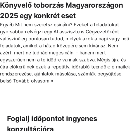
Könyvelő toborzás Magyarországon
2025 egy konkrét eset
Egyéb Mit nem szeretsz csinálni? Ezeket a feladatokat
gyorsabban elvégzi egy AI asszisztens Cégvezetőként
valószínűleg pontosan tudod, melyek azok a napi vagy heti
feladatok, amiket a hátad közepére sem kívánsz. Nem
azért, mert ne tudnád megcsinálni – hanem mert
egyszerűen nem a te idődre vannak szabva. Mégis újra és
újra előkerülnek ezek a repetitív, időrabló teendők: e-mailek
rendszerezése, ajánlatok másolása, számlák begyűjtése,
belső Tovább olvasom »
Foglalj időpontot ingyenes
konzultációra